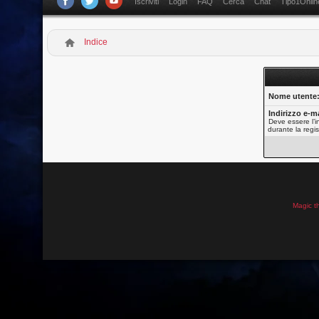
Iscriviti
Login
FAQ
Cerca
Chat
Tipo1Onlin
Indice
Nome utente
Indirizzo e-ma
Deve essere l’in
durante la regis
Magic t