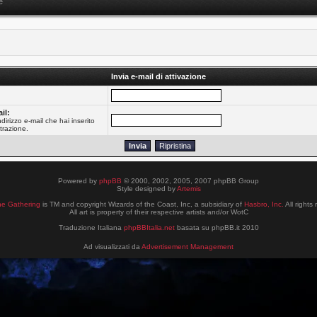
e
Invia e-mail di attivazione
:
il:
dirizzo e-mail che hai inserito
trazione.
Powered by
phpBB
© 2000, 2002, 2005, 2007 phpBB Group
Style designed by
Artemis
he Gathering
is TM and copyright Wizards of the Coast, Inc, a subsidiary of
Hasbro, Inc.
All rights
All art is property of their respective artists and/or WotC
Traduzione Italiana
phpBBItalia.net
basata su phpBB.it 2010
Ad visualizzati da
Advertisement Management