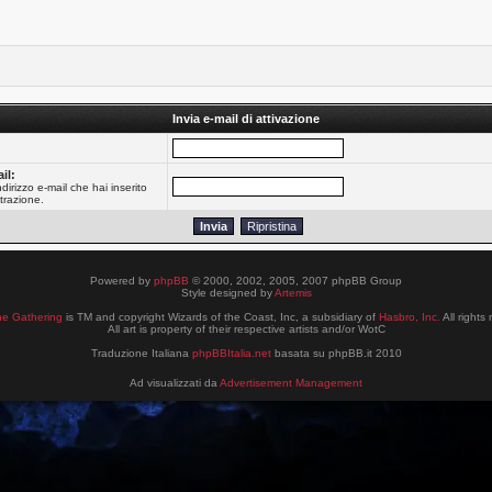
Invia e-mail di attivazione
:
il:
dirizzo e-mail che hai inserito
trazione.
Powered by
phpBB
© 2000, 2002, 2005, 2007 phpBB Group
Style designed by
Artemis
he Gathering
is TM and copyright Wizards of the Coast, Inc, a subsidiary of
Hasbro, Inc.
All rights
All art is property of their respective artists and/or WotC
Traduzione Italiana
phpBBItalia.net
basata su phpBB.it 2010
Ad visualizzati da
Advertisement Management