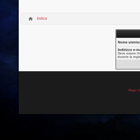
Indice
Nome utente
Indirizzo e-ma
Deve essere l’in
durante la regis
Magic t