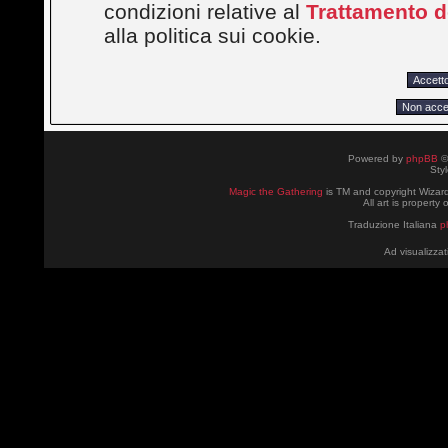
condizioni relative al
Trattamento de
alla politica sui cookie.
Powered by
phpBB
©
Sty
Magic the Gathering
is TM and copyright Wizard
All art is property
Traduzione Italiana
p
Ad visualizzat