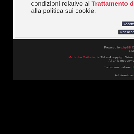
condizioni relative al
Trattamento de
alla politica sui cookie.
Powered by
phpBB
©
Sty
Magic the Gathering
is TM and copyright Wizard
All art is property
Traduzione Italiana
p
Ad visualizzat