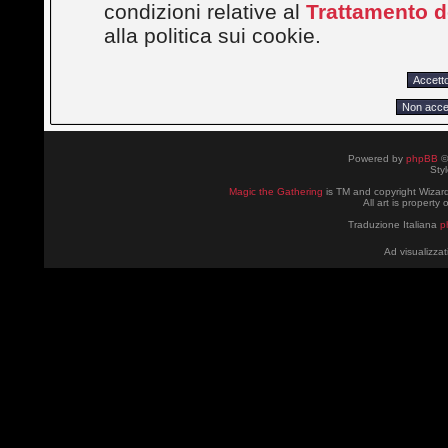
condizioni relative al
Trattamento de
alla politica sui cookie.
Powered by
phpBB
©
Sty
Magic the Gathering
is TM and copyright Wizard
All art is property
Traduzione Italiana
p
Ad visualizzat