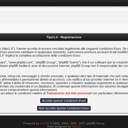
Tipo1.it - Registrazione
ps://tipo1.it”), l’utente accetta di essere vincolato legalmente alle seguenti condizioni d’uso. Se
zioni d’uso possono cambiare in qualunque momento, sarà nostra premura avvisarti di tali modi
1.it” implica la completa accettazione delle condizioni d’uso.
software”, “www.phpbb.com”, “phpBB Group”, “phpBB Teams”) che è un software per la creazione
software phpBB facilita le aree di discussione internet, phpBB Group non è responsabile dei cont
calunnia, minaccia, messaggio a sfondo sessuale, o qualsiasi altro tipo di materiale che può viol
 all’immediato e permanente divieto di accesso, con notifica al tuo provider Internet se è ritenut
t” abbia il diritto di rimuovere, riscrivere, spostare o chiudere qualsiasi argomento in qualsi
ia inviato sia conservata in un database. Al contempo queste informazioni non saranno divulg
e possa compromettere queste informazioni.
accettare le condizioni relative al
Trattamento dei dati personali
con particolare riferimento 
Powered by
phpBB
© 2000, 2002, 2005, 2007 phpBB Group
Style designed by
Artemis