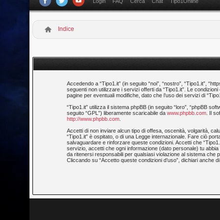
Login
FAQ
Cerca
Chat
Tipo1Online
Indice
Accedendo a “Tipo1.it” (in seguito “noi”, “nostro”, “Tipo1.it”, “htt
seguenti non utilizzare i servizi offerti da “Tipo1.it”. Le condi
pagine per eventuali modifiche, dato che l’uso dei servizi di “Tipo
“Tipo1.it” utilizza il sistema phpBB (in seguito “loro”, “phpBB 
seguito “GPL”) liberamente scaricabile da
www.phpbb.com
. Il 
http://www.phpbb.com
.
Accetti di non inviare alcun tipo di offesa, oscenità, volgarità, 
“Tipo1.it” è ospitato, o di una Legge internazionale. Fare ciò porta
salvaguardare e rinforzare queste condizioni. Accetti che “Tipo1.i
servizio, accetti che ogni informazione (dato personale) tu abb
da ritenersi responsabili per qualsiasi violazione al sistema ch
Cliccando su “Accetto queste condizioni d’uso”, dichiari anche di 