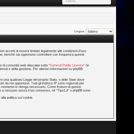
Lingua:
 non accetti di essere limitato legalmente alle condizioni d’uso
fiche, benché sia opportuno controllare con frequenza queste
 di comunità web rilasciata sotto “
General Public License
” (in
enuti e della gestione. Per ulteriori informazioni su phpBB:
are una qualsiasi Legge del proprio Stato, o dello Stato dove
o da noi opportuno. Tutti gli indirizzi IP sono registrati per
asi momento lo ritenga necessario. Come fruitore di questo
ate a nessuno senza il tuo consenso, né “Tipo1.it” o phpBB sono
alla politica sui cookie.