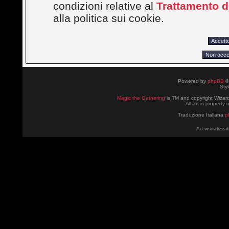
condizioni relative al
Trattamento de
alla politica sui cookie.
Powered by
phpBB
©
Sty
Magic the Gathering
is TM and copyright Wizard
All art is property
Traduzione Italiana
p
Ad visualizzat