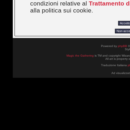
condizioni relative al
Trattamento de
alla politica sui cookie.
Powered by
phpBB
©
Sty
Magic the Gathering
is TM and copyright Wizard
All art is property
Traduzione Italiana
p
Ad visualizzat