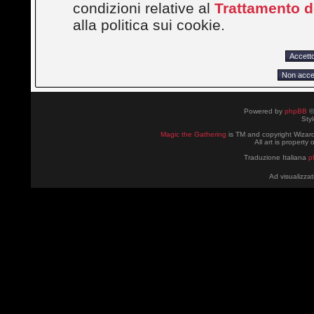
condizioni relative al
Trattamento de
alla politica sui cookie.
Powered by
phpBB
©
Sty
Magic the Gathering
is TM and copyright Wizard
All art is property
Traduzione Italiana
p
Ad visualizzat