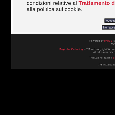
condizioni relative al
Trattamento de
alla politica sui cookie.
Powered by
phpBB
©
Sty
Magic the Gathering
is TM and copyright Wizard
All art is property
Traduzione Italiana
p
Ad visualizzat