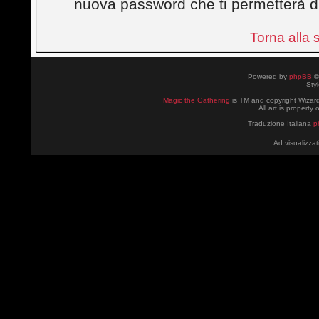
nuova password che ti permetterà d
Torna alla
Powered by
phpBB
©
Sty
Magic the Gathering
is TM and copyright Wizard
All art is property
Traduzione Italiana
p
Ad visualizzat