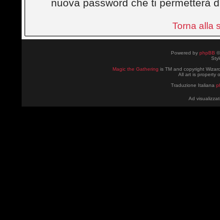
nuova password che ti permetterà d
Torna alla
Powered by
phpBB
©
Sty
Magic the Gathering
is TM and copyright Wizard
All art is property
Traduzione Italiana
p
Ad visualizzat