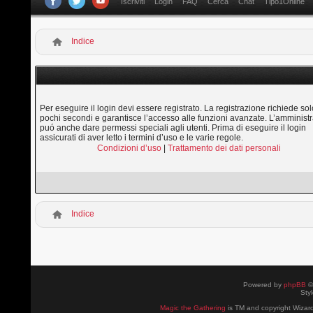
Iscriviti
Login
FAQ
Cerca
Chat
Tipo1Online
Indice
Per eseguire il login devi essere registrato. La registrazione richiede sol
pochi secondi e garantisce l’accesso alle funzioni avanzate. L’amministr
puó anche dare permessi speciali agli utenti. Prima di eseguire il login
assicurati di aver letto i termini d’uso e le varie regole.
Condizioni d’uso
|
Trattamento dei dati personali
Indice
Powered by
phpBB
©
Sty
Magic the Gathering
is TM and copyright Wizard