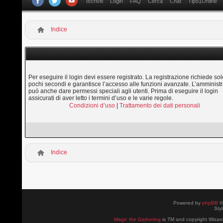
Iscriviti
Login
FAQ
Cerca
Chat
Tipo1Online
Indice
Per eseguire il login devi essere registrato. La registrazione richiede sol
pochi secondi e garantisce l’accesso alle funzioni avanzate. L’amministr
puó anche dare permessi speciali agli utenti. Prima di eseguire il login
assicurati di aver letto i termini d’uso e le varie regole.
Condizioni d’uso
|
Trattamento dei dati personali
Indice
Powered by
phpBB
©
Sty
Magic the Gathering
is TM and copyright Wizard