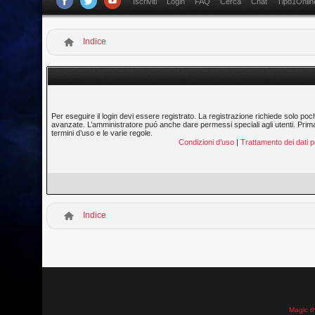
Iscriviti
Login
FAQ
Cerca
Chat
Tipo1Onlin
Indice
Per eseguire il login devi essere registrato. La registrazione richiede solo poc
avanzate. L’amministratore puó anche dare permessi speciali agli utenti. Prima di
termini d’uso e le varie regole.
Condizioni d’uso
|
Trattamento dei dati p
Indice
Magic t