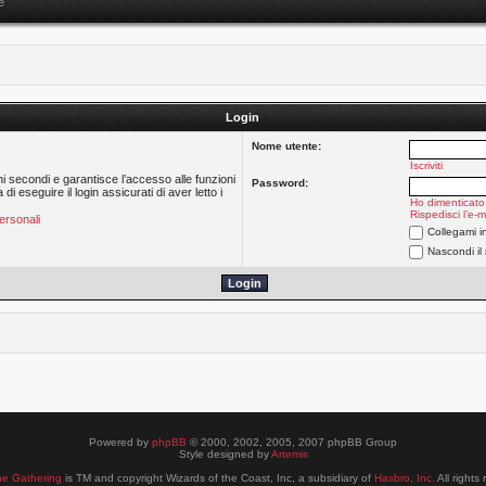
e
Login
Nome utente:
Iscriviti
hi secondi e garantisce l’accesso alle funzioni
Password:
 eseguire il login assicurati di aver letto i
Ho dimenticato
Rispedisci l’e-m
ersonali
Collegami i
Nascondi il
Powered by
phpBB
© 2000, 2002, 2005, 2007 phpBB Group
Style designed by
Artemis
he Gathering
is TM and copyright Wizards of the Coast, Inc, a subsidiary of
Hasbro, Inc.
All rights