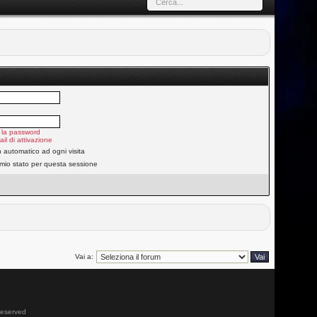
 la password
ail di attivazione
n automatico ad ogni visita
 mio stato per questa sessione
Vai a:
 reserved