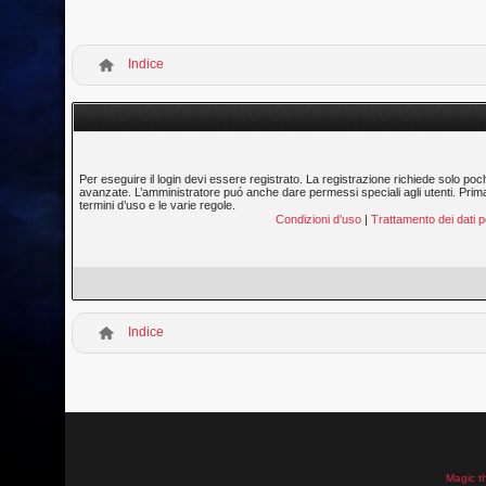
Indice
Per eseguire il login devi essere registrato. La registrazione richiede solo poc
avanzate. L’amministratore puó anche dare permessi speciali agli utenti. Prima di
termini d’uso e le varie regole.
Condizioni d’uso
|
Trattamento dei dati p
Indice
Magic t