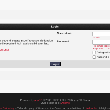
Login
Nome utente:
Iscriviti
hi secondi e garantisce l’accesso alle funzioni
Password:
 eseguire il login assicurati di aver letto i
Ho dimenticato
Rispedisci l’e-m
ersonali
Collegami i
Nascondi il
Powered by
phpBB
© 2000, 2002, 2005, 2007 phpBB Group
Style designed by
Artemis
he Gathering
is TM and copyright Wizards of the Coast, Inc, a subsidiary of
Hasbro, Inc.
All rights