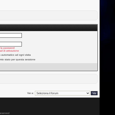
 la password
ail di attivazione
n automatico ad ogni visita
 mio stato per questa sessione
Vai a:
 reserved