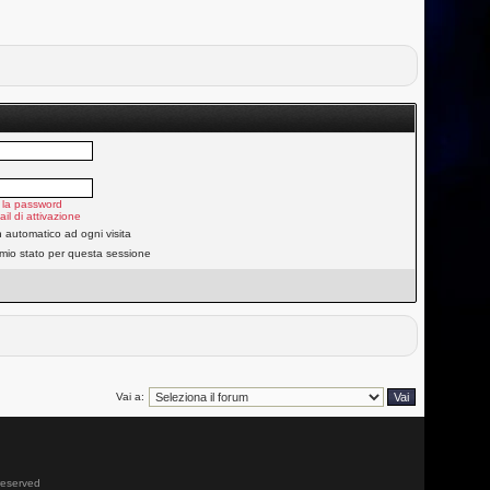
 la password
ail di attivazione
n automatico ad ogni visita
 mio stato per questa sessione
Vai a:
 reserved