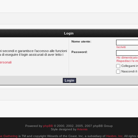
Login
Nome utente:
Iscriviti
hi secondi e garantisce l’accesso alle funzioni
Password:
 eseguire il login assicurati di aver letto i
Ho dimenticato
Rispedisci l’e-m
ersonali
Collegami i
Nascondi il
Powered by
phpBB
© 2000, 2002, 2005, 2007 phpBB Group
Style designed by
Artemis
he Gathering
is TM and copyright Wizards of the Coast, Inc, a subsidiary of
Hasbro, Inc.
All rights