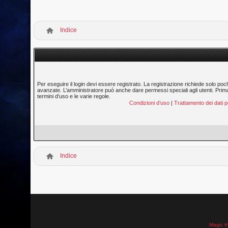
Indice
Per eseguire il login devi essere registrato. La registrazione richiede solo poc
avanzate. L’amministratore puó anche dare permessi speciali agli utenti. Prima di
termini d’uso e le varie regole.
Condizioni d’uso
|
Trattamento dei dati p
Indice
Magic t