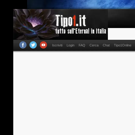
Iscriviti
Login
FAQ
Cerca
Chat
Tipo1Online