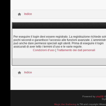
Indice
Per eseguire il login devi essere registrato. La registrazione richiede sol
pochi secondi e garantisce l’accesso alle funzioni avanzate. L’amministr
puó anche dare permessi speciali agli utenti. Prima di eseguire il login
assicurati di aver letto i termini d’uso e le varie regole.
Condizioni d’uso
|
Trattamento dei dati personali
Indice
Powered by
phpBB
©
Sty
Magic the Gathering
is TM and copyright Wizard