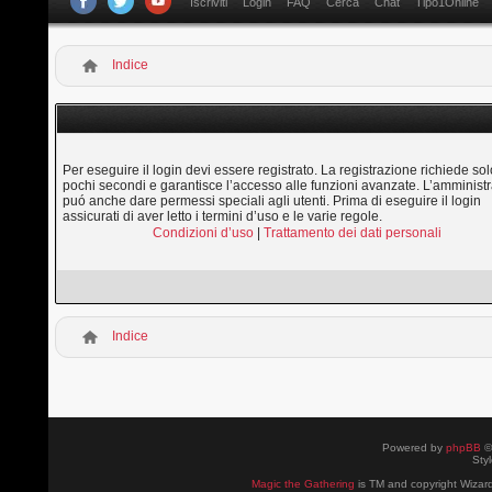
Iscriviti
Login
FAQ
Cerca
Chat
Tipo1Online
Indice
Per eseguire il login devi essere registrato. La registrazione richiede sol
pochi secondi e garantisce l’accesso alle funzioni avanzate. L’amministr
puó anche dare permessi speciali agli utenti. Prima di eseguire il login
assicurati di aver letto i termini d’uso e le varie regole.
Condizioni d’uso
|
Trattamento dei dati personali
Indice
Powered by
phpBB
©
Sty
Magic the Gathering
is TM and copyright Wizard