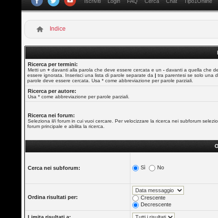
Iscriviti
Login
FAQ
Cerca
Chat
Tipo1Online
Indice
Ricerca per termini:
Metti un
+
davanti alla parola che deve essere cercata e un
-
davanti a quella che d
essere ignorata. Inserisci una lista di parole separate da
|
tra parentesi se solo una d
parole deve essere cercata. Usa * come abbreviazione per parole parziali.
Ricerca per autore:
Usa * come abbreviazione per parole parziali.
Ricerca nei forum:
Seleziona il/i forum in cui vuoi cercare. Per velocizzare la ricerca nei subforum selezio
forum principale e abilita la ricerca.
O
Sì
No
Cerca nei subforum:
Ordina risultati per:
Crescente
Decrescente
Limita risultati a: