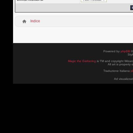
Indice
Powered by
phpBB
©
Sty
Magic the Gathering
is TM and copyright Wizard
All art is property
Traduzione Italiana
p
Ad visualizzat