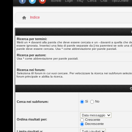
Iscriviti
Login
FAQ
Cerca
Chat
Tipo1Online
Indice
Ricerca per termini:
Metti un
+
davanti alla parola che deve essere cercata e un
-
davanti a quella che d
essere ignorata. Inserisci una lista di parole separate da
|
tra parentesi se solo una d
parole deve essere cercata. Usa * come abbreviazione per parole parziali.
Ricerca per autore:
Usa * come abbreviazione per parole parziali.
Ricerca nei forum:
Seleziona il/i forum in cui vuoi cercare. Per velocizzare la ricerca nei subforum selezio
forum principale e abilita la ricerca.
O
Sì
No
Cerca nei subforum:
Ordina risultati per:
Crescente
Decrescente
Limita risultati a: