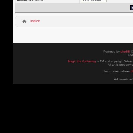
Indice
Powered by
phpBB
©
Sty
Magic the Gathering
is TM and copyright Wizard
All art is property
Traduzione Italiana
p
Ad visualizzat