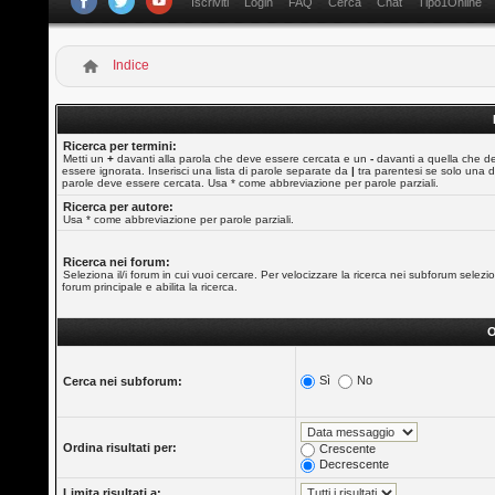
Iscriviti
Login
FAQ
Cerca
Chat
Tipo1Online
Indice
Ricerca per termini:
Metti un
+
davanti alla parola che deve essere cercata e un
-
davanti a quella che d
essere ignorata. Inserisci una lista di parole separate da
|
tra parentesi se solo una d
parole deve essere cercata. Usa * come abbreviazione per parole parziali.
Ricerca per autore:
Usa * come abbreviazione per parole parziali.
Ricerca nei forum:
Seleziona il/i forum in cui vuoi cercare. Per velocizzare la ricerca nei subforum selezio
forum principale e abilita la ricerca.
O
Sì
No
Cerca nei subforum:
Ordina risultati per:
Crescente
Decrescente
Limita risultati a: