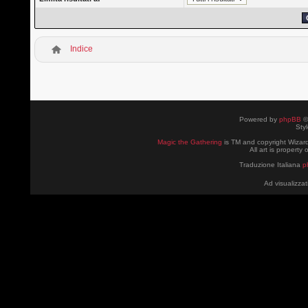
Indice
Powered by
phpBB
©
Sty
Magic the Gathering
is TM and copyright Wizard
All art is property
Traduzione Italiana
p
Ad visualizzat