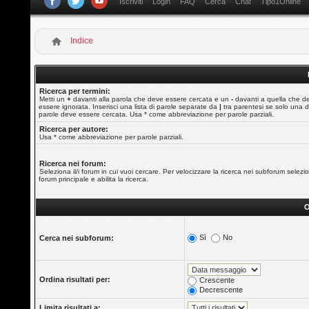
Iscriviti
Login
FAQ
Cerca
Chat
Tipo1Online
Indice
Ricerca per termini:
Metti un
+
davanti alla parola che deve essere cercata e un
-
davanti a quella che d
essere ignorata. Inserisci una lista di parole separate da
|
tra parentesi se solo una d
parole deve essere cercata. Usa * come abbreviazione per parole parziali.
Ricerca per autore:
Usa * come abbreviazione per parole parziali.
Ricerca nei forum:
Seleziona il/i forum in cui vuoi cercare. Per velocizzare la ricerca nei subforum selezio
forum principale e abilita la ricerca.
O
Sì
No
Cerca nei subforum:
Ordina risultati per:
Crescente
Decrescente
Limita risultati a: