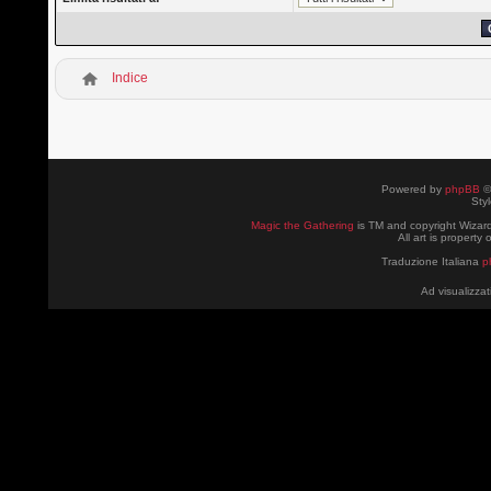
Indice
Powered by
phpBB
©
Sty
Magic the Gathering
is TM and copyright Wizard
All art is property
Traduzione Italiana
p
Ad visualizzat