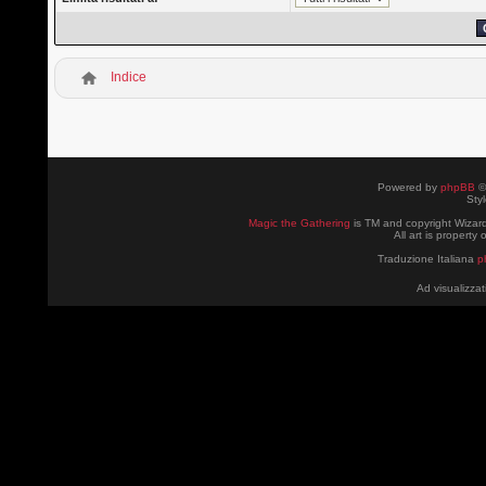
Indice
Powered by
phpBB
©
Sty
Magic the Gathering
is TM and copyright Wizard
All art is property
Traduzione Italiana
p
Ad visualizzat