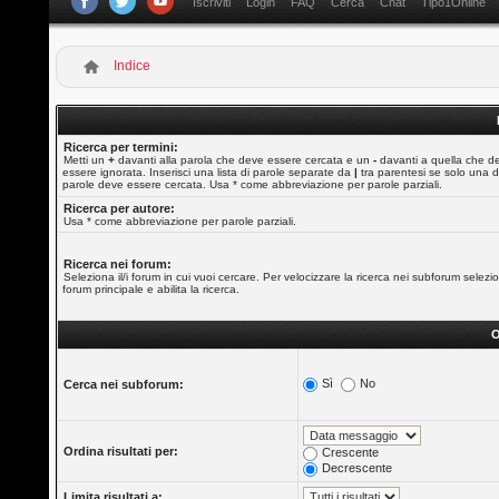
Iscriviti
Login
FAQ
Cerca
Chat
Tipo1Online
Indice
Ricerca per termini:
Metti un
+
davanti alla parola che deve essere cercata e un
-
davanti a quella che d
essere ignorata. Inserisci una lista di parole separate da
|
tra parentesi se solo una d
parole deve essere cercata. Usa * come abbreviazione per parole parziali.
Ricerca per autore:
Usa * come abbreviazione per parole parziali.
Ricerca nei forum:
Seleziona il/i forum in cui vuoi cercare. Per velocizzare la ricerca nei subforum selezio
forum principale e abilita la ricerca.
O
Sì
No
Cerca nei subforum:
Ordina risultati per:
Crescente
Decrescente
Limita risultati a: