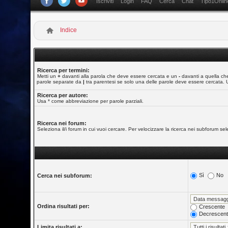
Iscriviti
Login
FAQ
Cerca
Chat
Tipo1Onlin
Indice
Ricerca per termini:
Metti un
+
davanti alla parola che deve essere cercata e un
-
davanti a quella che
parole separate da
|
tra parentesi se solo una delle parole deve essere cercata. 
Ricerca per autore:
Usa * come abbreviazione per parole parziali.
Ricerca nei forum:
Seleziona il/i forum in cui vuoi cercare. Per velocizzare la ricerca nei subforum selez
Sì
No
Cerca nei subforum:
Ordina risultati per:
Crescente
Decrescen
Limita risultati a: