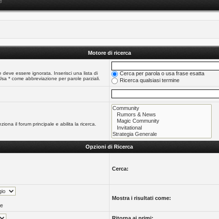
e
Motore di ricerca
 deve essere ignorata. Inserisci una lista di
Cerca per parola o usa frase esatta
Usa * come abbreviazione per parole parziali.
Ricerca qualsiasi termine
iona il forum principale e abilita la ricerca.
Opzioni di Ricerca
Cerca:
Mostra i risultati come:
te
Ritorna ai primi: