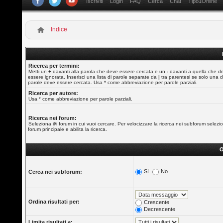
Iscriviti
Login
FAQ
Cerca
Chat
Tipo1Online
Indice
Ricerca per termini:
Metti un
+
davanti alla parola che deve essere cercata e un
-
davanti a quella che d
essere ignorata. Inserisci una lista di parole separate da
|
tra parentesi se solo una d
parole deve essere cercata. Usa * come abbreviazione per parole parziali.
Ricerca per autore:
Usa * come abbreviazione per parole parziali.
Ricerca nei forum:
Seleziona il/i forum in cui vuoi cercare. Per velocizzare la ricerca nei subforum selezio
forum principale e abilita la ricerca.
O
Sì
No
Cerca nei subforum:
Ordina risultati per:
Crescente
Decrescente
Limita risultati a: