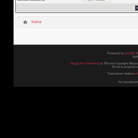
Indice
Powered by
phpBB
©
Sty
Magic the Gathering
is TM and copyright Wizard
All art is property
Traduzione Italiana
p
Ad visualizzat