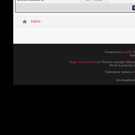
Indice
Powered by
phpBB
©
Sty
Magic the Gathering
is TM and copyright Wizard
All art is property
Traduzione Italiana
p
Ad visualizzat