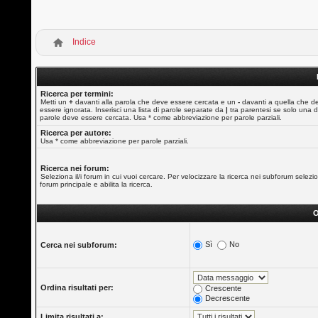
Indice
Ricerca per termini:
Metti un
+
davanti alla parola che deve essere cercata e un
-
davanti a quella che d
essere ignorata. Inserisci una lista di parole separate da
|
tra parentesi se solo una d
parole deve essere cercata. Usa * come abbreviazione per parole parziali.
Ricerca per autore:
Usa * come abbreviazione per parole parziali.
Ricerca nei forum:
Seleziona il/i forum in cui vuoi cercare. Per velocizzare la ricerca nei subforum selezio
forum principale e abilita la ricerca.
O
Sì
No
Cerca nei subforum:
Ordina risultati per:
Crescente
Decrescente
Limita risultati a: