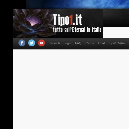
Iscriviti
Login
FAQ
Cerca
Chat
Tipo1Online