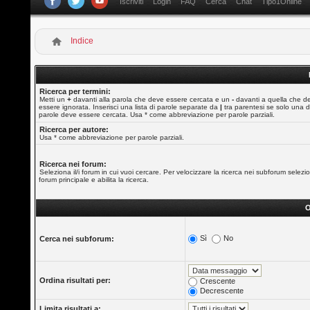
Iscriviti
Login
FAQ
Cerca
Chat
Tipo1Online
Indice
Ricerca per termini:
Metti un
+
davanti alla parola che deve essere cercata e un
-
davanti a quella che d
essere ignorata. Inserisci una lista di parole separate da
|
tra parentesi se solo una d
parole deve essere cercata. Usa * come abbreviazione per parole parziali.
Ricerca per autore:
Usa * come abbreviazione per parole parziali.
Ricerca nei forum:
Seleziona il/i forum in cui vuoi cercare. Per velocizzare la ricerca nei subforum selezio
forum principale e abilita la ricerca.
O
Sì
No
Cerca nei subforum:
Ordina risultati per:
Crescente
Decrescente
Limita risultati a: