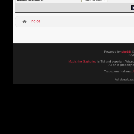
Indice
Powered by
phpBB
©
Sty
Magic the Gathering
is TM and copyright Wizard
All art is property
Traduzione Italiana
p
Ad visualizzat