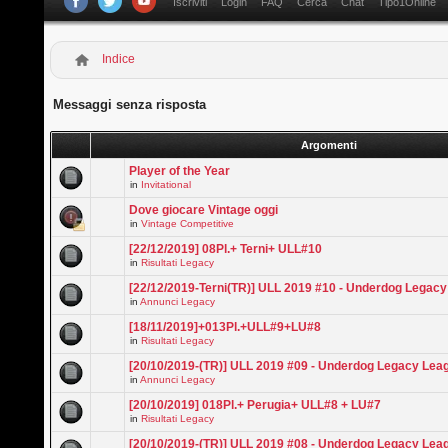
Iscriviti
Login
FAQ
Cerca
Chat
Tipo1Online
Indice
Messaggi senza risposta
Argomenti
Player of the Year
in
Invitational
Dove giocare Vintage oggi
in
Vintage Competitive
[22/12/2019] 08Pl.+ Terni+ ULL#10
in
Risultati Legacy
[22/12/2019-Terni(TR)] ULL 2019 #10 - Underdog Legac
in
Annunci Legacy
[18/11/2019]+013Pl.+ULL#9+LU#8
in
Risultati Legacy
[20/10/2019-(TR)] ULL 2019 #09 - Underdog Legacy Lea
in
Annunci Legacy
[20/10/2019] 018Pl.+ Perugia+ ULL#8 + LU#7
in
Risultati Legacy
[20/10/2019-(TR)] ULL 2019 #08 - Underdog Legacy Lea