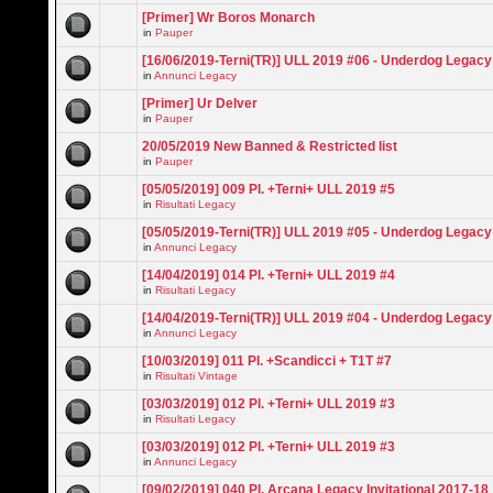
[Primer] Wr Boros Monarch
in
Pauper
[16/06/2019-Terni(TR)] ULL 2019 #06 - Underdog Legac
in
Annunci Legacy
[Primer] Ur Delver
in
Pauper
20/05/2019 New Banned & Restricted list
in
Pauper
[05/05/2019] 009 Pl. +Terni+ ULL 2019 #5
in
Risultati Legacy
[05/05/2019-Terni(TR)] ULL 2019 #05 - Underdog Legac
in
Annunci Legacy
[14/04/2019] 014 Pl. +Terni+ ULL 2019 #4
in
Risultati Legacy
[14/04/2019-Terni(TR)] ULL 2019 #04 - Underdog Legac
in
Annunci Legacy
[10/03/2019] 011 Pl. +Scandicci + T1T #7
in
Risultati Vintage
[03/03/2019] 012 Pl. +Terni+ ULL 2019 #3
in
Risultati Legacy
[03/03/2019] 012 Pl. +Terni+ ULL 2019 #3
in
Annunci Legacy
[09/02/2019] 040 Pl. Arcana Legacy Invitational 2017-18