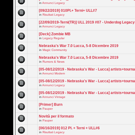
in
Annunci Legacy
[09/22/2019] 010Pl.+ Terni+ ULL#7
in
Risultati Legacy
[22/09/2019-Terni(TR)] ULL 2019 #07 - Underdog Legac
in
Annunci Legacy
[Deck] Zombie MB
in
Legacy Regular
Nebraska's War 7.0 Lucca, 5-8 Dicembre 2019
in
Magic Community
Nebraska's War 7.0 Lucca, 5-8 Dicembre 2019
in
Rumors & News
[05-08/12/2019 - Nebraska's War - Lucca] artists+tourn
in
Annunci Modern
[05-08/12/2019 - Nebraska's War - Lucca] artists+tourn
in
Annunci Legacy
[05-08/12/2019 - Nebraska's War - Lucca] artists+tourn
in
Annunci Vintage
[Primer] Burn
in
Pauper
Novità per il formato
in
Pauper
[06/16/2019] 012 Pl. + Terni + ULL#6
in
Risultati Legacy