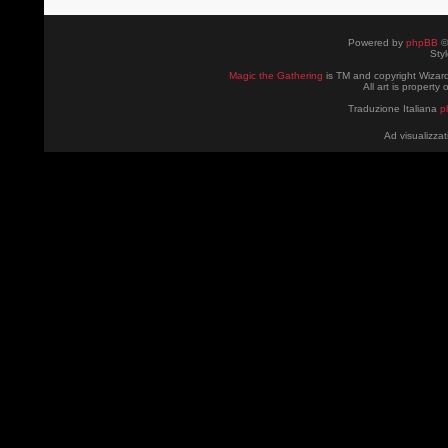
Powered by
phpBB
©
Sty
Magic the Gathering
is TM and copyright Wizard
All art is property
Traduzione Italiana
p
Ad visualizzat