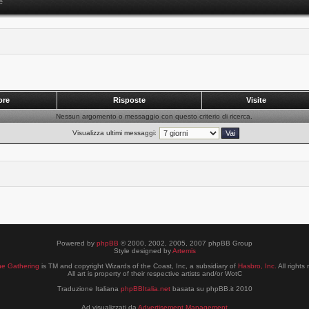
e
ore
Risposte
Visite
Nessun argomento o messaggio con questo criterio di ricerca.
Visualizza ultimi messaggi:
Powered by
phpBB
© 2000, 2002, 2005, 2007 phpBB Group
Style designed by
Artemis
he Gathering
is TM and copyright Wizards of the Coast, Inc, a subsidiary of
Hasbro, Inc.
All rights
All art is property of their respective artists and/or WotC
Traduzione Italiana
phpBBItalia.net
basata su phpBB.it 2010
Ad visualizzati da
Advertisement Management