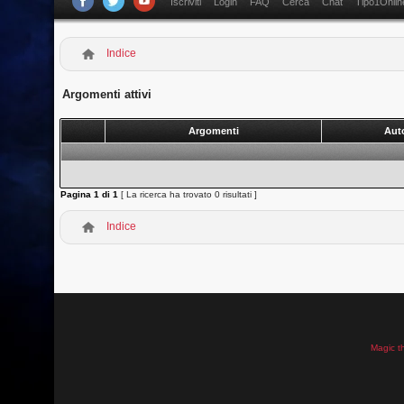
Iscriviti
Login
FAQ
Cerca
Chat
Tipo1Onlin
Indice
Argomenti attivi
Argomenti
Aut
Pagina
1
di
1
[ La ricerca ha trovato 0 risultati ]
Indice
Magic t