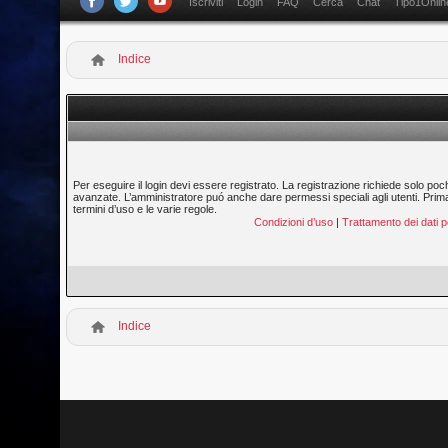
Iscriviti
Login
FAQ
Cerca
Chat
Tipo1Onlin
Indice
Per eseguire il login devi essere registrato. La registrazione richiede solo poc
avanzate. L’amministratore puó anche dare permessi speciali agli utenti. Prima di
termini d’uso e le varie regole.
Condizioni d’uso
|
Trattamento dei dati p
Indice