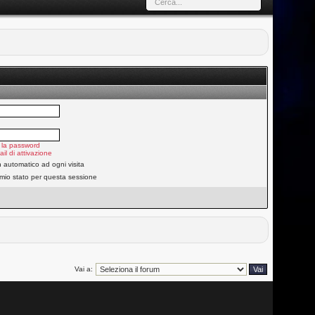
 la password
ail di attivazione
n automatico ad ogni visita
 mio stato per questa sessione
Vai a: