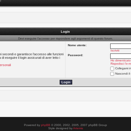
e
Login
Devi eseguire l’accesso per rispondere agli argomenti di questo forum.
Nome utente:
Iscriviti
hi secondi e garantisce l’accesso alle funzioni
Password:
 eseguire il login assicurati di aver letto i
Ho dimenticato
Rispedisci l’e-m
ersonali
Collegami i
Nascondi il
Powered by
phpBB
© 2000, 2002, 2005, 2007 phpBB Group
Style designed by
Artemis