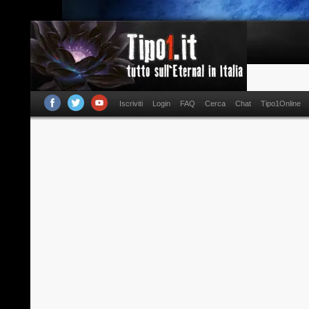
Iscriviti
Login
FAQ
Cerca
Chat
Tipo1Online