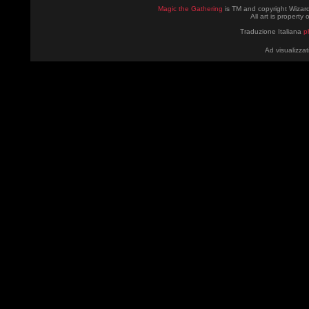
Magic the Gathering
is TM and copyright Wizard
All art is property
Traduzione Italiana
p
Ad visualizzat