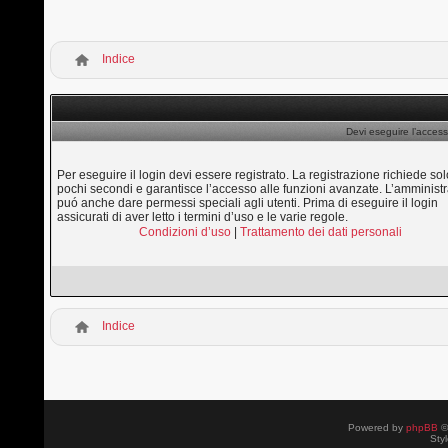
Indice
Devi eseguire l’access
Per eseguire il login devi essere registrato. La registrazione richiede sol
pochi secondi e garantisce l’accesso alle funzioni avanzate. L’amministr
puó anche dare permessi speciali agli utenti. Prima di eseguire il login
assicurati di aver letto i termini d’uso e le varie regole.
Condizioni d’uso
|
Trattamento dei dati personali
Indice
Powered by
phpBB
©
Sty