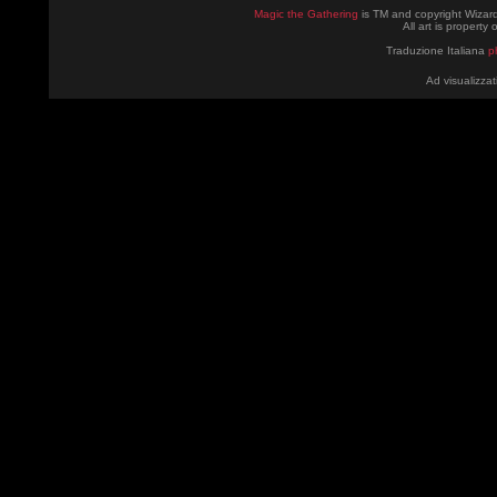
Magic the Gathering
is TM and copyright Wizard
All art is property
Traduzione Italiana
p
Ad visualizzat