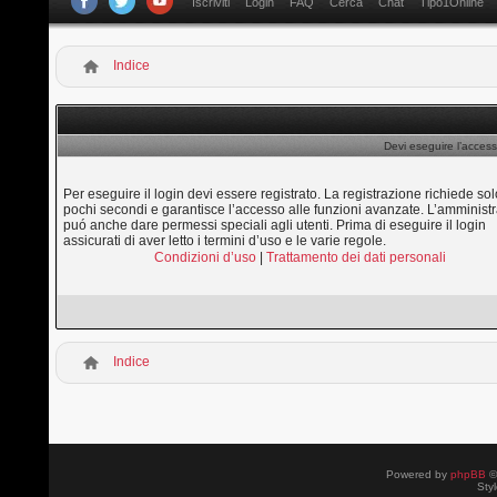
Iscriviti
Login
FAQ
Cerca
Chat
Tipo1Online
Indice
Devi eseguire l’access
Per eseguire il login devi essere registrato. La registrazione richiede sol
pochi secondi e garantisce l’accesso alle funzioni avanzate. L’amministr
puó anche dare permessi speciali agli utenti. Prima di eseguire il login
assicurati di aver letto i termini d’uso e le varie regole.
Condizioni d’uso
|
Trattamento dei dati personali
Indice
Powered by
phpBB
©
Sty