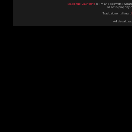
Magic the Gathering
is TM and copyright Wizard
All art is property
Traduzione Italiana
p
Ad visualizzat