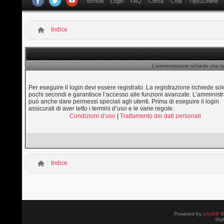
Iscriviti
Login
FAQ
Cerca
Chat
Tipo1Online
Indice
L’amministratore richiede che tu
Per eseguire il login devi essere registrato. La registrazione richiede sol
pochi secondi e garantisce l’accesso alle funzioni avanzate. L’amministr
puó anche dare permessi speciali agli utenti. Prima di eseguire il login
assicurati di aver letto i termini d’uso e le varie regole.
Condizioni d’uso
|
Trattamento dei dati personali
Indice
Powered by
phpBB
©
Sty