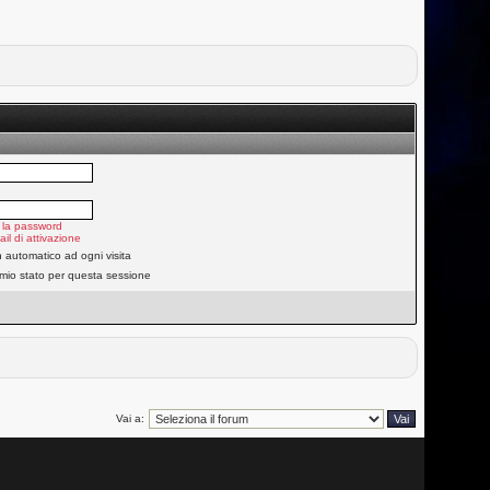
 la password
ail di attivazione
n automatico ad ogni visita
 mio stato per questa sessione
Vai a: