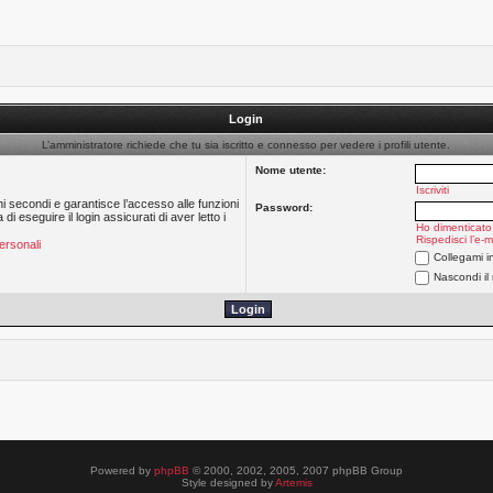
Login
L’amministratore richiede che tu sia iscritto e connesso per vedere i profili utente.
Nome utente:
Iscriviti
hi secondi e garantisce l’accesso alle funzioni
Password:
 eseguire il login assicurati di aver letto i
Ho dimenticato
Rispedisci l’e-m
ersonali
Collegami i
Nascondi il
Powered by
phpBB
© 2000, 2002, 2005, 2007 phpBB Group
Style designed by
Artemis