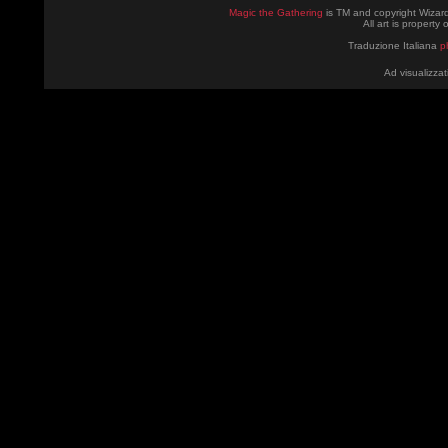
Magic the Gathering
is TM and copyright Wizard
All art is property
Traduzione Italiana
p
Ad visualizzat