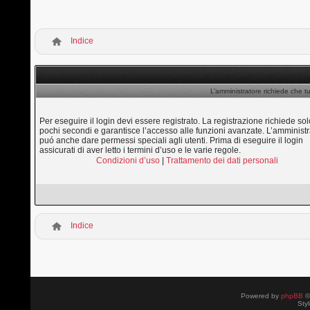
Indice
L’amministratore richiede che tu
Per eseguire il login devi essere registrato. La registrazione richiede sol
pochi secondi e garantisce l’accesso alle funzioni avanzate. L’amministr
puó anche dare permessi speciali agli utenti. Prima di eseguire il login
assicurati di aver letto i termini d’uso e le varie regole.
Condizioni d’uso
|
Trattamento dei dati personali
Indice
Powered by
phpBB
©
Sty