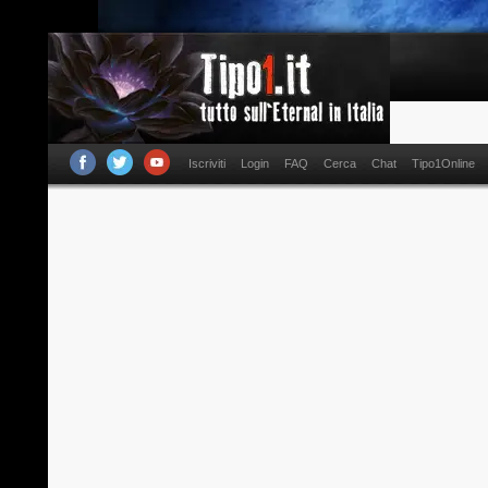
Iscriviti
Login
FAQ
Cerca
Chat
Tipo1Online