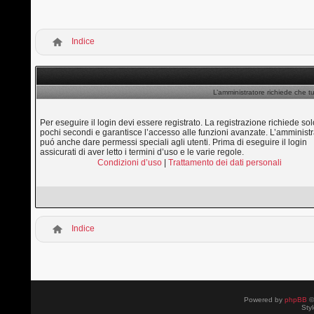
Indice
L’amministratore richiede che tu
Per eseguire il login devi essere registrato. La registrazione richiede sol
pochi secondi e garantisce l’accesso alle funzioni avanzate. L’amministr
puó anche dare permessi speciali agli utenti. Prima di eseguire il login
assicurati di aver letto i termini d’uso e le varie regole.
Condizioni d’uso
|
Trattamento dei dati personali
Indice
Powered by
phpBB
©
Sty