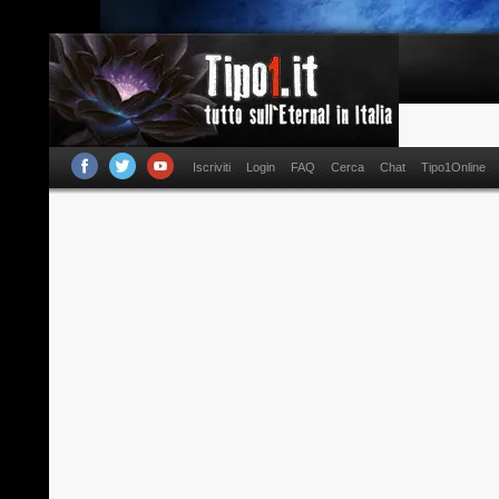
Iscriviti
Login
FAQ
Cerca
Chat
Tipo1Online