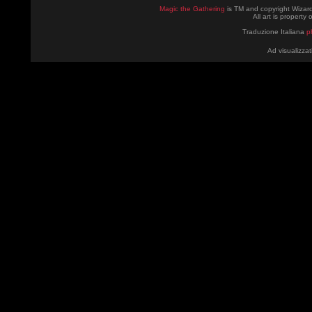
Magic the Gathering
is TM and copyright Wizard
All art is property
Traduzione Italiana
p
Ad visualizzat