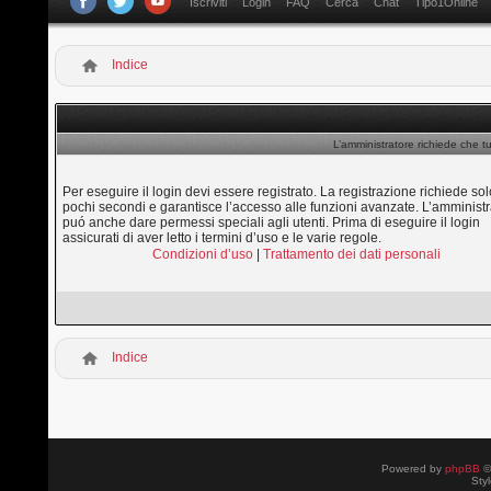
Iscriviti
Login
FAQ
Cerca
Chat
Tipo1Online
Indice
L’amministratore richiede che tu
Per eseguire il login devi essere registrato. La registrazione richiede sol
pochi secondi e garantisce l’accesso alle funzioni avanzate. L’amministr
puó anche dare permessi speciali agli utenti. Prima di eseguire il login
assicurati di aver letto i termini d’uso e le varie regole.
Condizioni d’uso
|
Trattamento dei dati personali
Indice
Powered by
phpBB
©
Sty