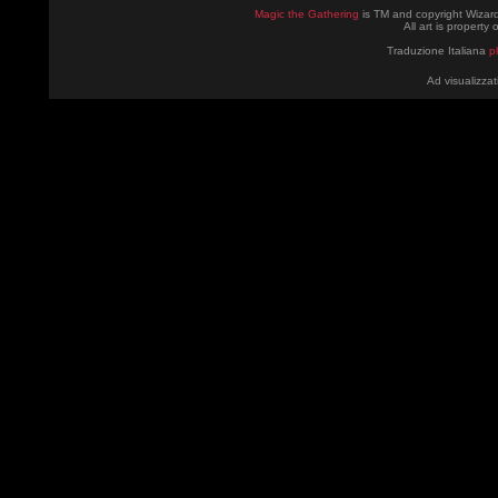
Magic the Gathering
is TM and copyright Wizard
All art is property
Traduzione Italiana
p
Ad visualizzat