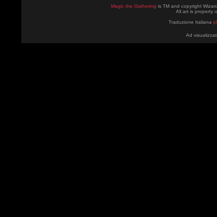
Magic the Gathering
is TM and copyright Wizard
All art is property
Traduzione Italiana
p
Ad visualizzat