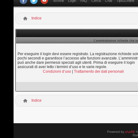
Iscriviti
Login
FAQ
Cerca
Chat
Tipo1Online
Indice
L’amministratore richiede che tu
Per eseguire il login devi essere registrato. La registrazione richiede sol
pochi secondi e garantisce l’accesso alle funzioni avanzate. L’amministr
puó anche dare permessi speciali agli utenti. Prima di eseguire il login
assicurati di aver letto i termini d’uso e le varie regole.
Condizioni d’uso
|
Trattamento dei dati personali
Indice
Powered by
phpBB
©
Sty