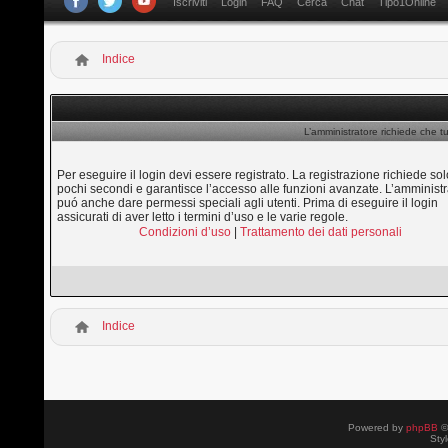
Iscriviti
Login
FAQ
Cerca
Chat
Tipo1Online
Indice
L’amministratore richiede che tu
Per eseguire il login devi essere registrato. La registrazione richiede sol
pochi secondi e garantisce l’accesso alle funzioni avanzate. L’amministr
puó anche dare permessi speciali agli utenti. Prima di eseguire il login
assicurati di aver letto i termini d’uso e le varie regole.
Condizioni d’uso
|
Trattamento dei dati personali
Indice
Powered by
phpBB
©
Sty