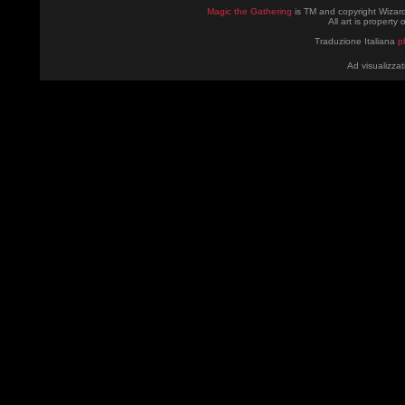
Magic the Gathering
is TM and copyright Wizard
All art is property
Traduzione Italiana
p
Ad visualizzat