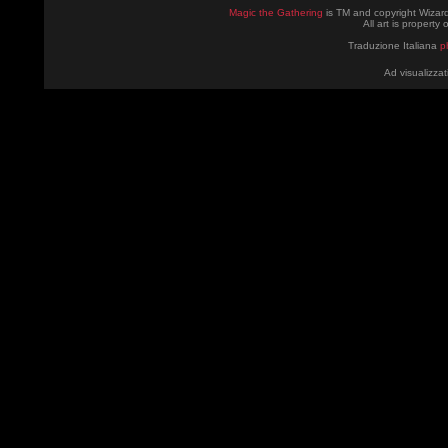
Magic the Gathering
is TM and copyright Wizard
All art is property
Traduzione Italiana
p
Ad visualizzat