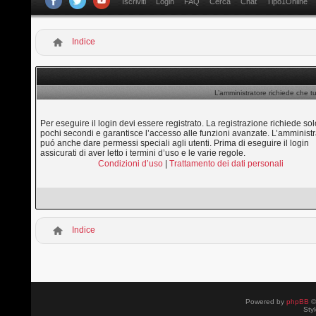
Iscriviti
Login
FAQ
Cerca
Chat
Tipo1Online
Indice
L’amministratore richiede che tu
Per eseguire il login devi essere registrato. La registrazione richiede sol
pochi secondi e garantisce l’accesso alle funzioni avanzate. L’amministr
puó anche dare permessi speciali agli utenti. Prima di eseguire il login
assicurati di aver letto i termini d’uso e le varie regole.
Condizioni d’uso
|
Trattamento dei dati personali
Indice
Powered by
phpBB
©
Sty