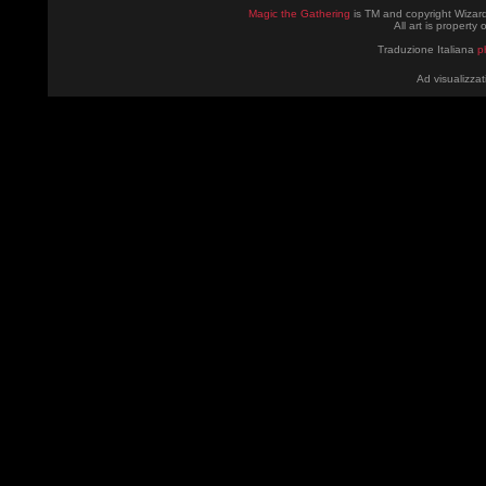
Magic the Gathering
is TM and copyright Wizard
All art is property
Traduzione Italiana
p
Ad visualizzat