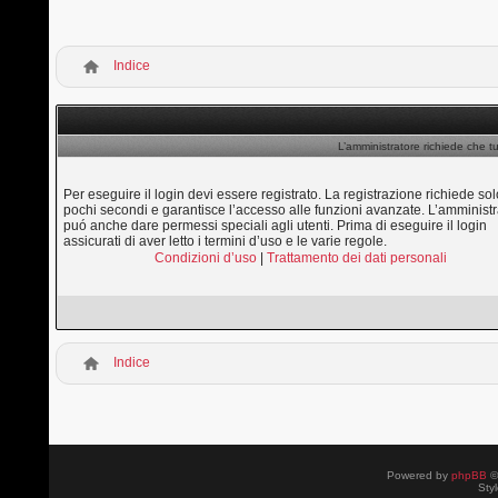
Indice
L’amministratore richiede che tu
Per eseguire il login devi essere registrato. La registrazione richiede sol
pochi secondi e garantisce l’accesso alle funzioni avanzate. L’amministr
puó anche dare permessi speciali agli utenti. Prima di eseguire il login
assicurati di aver letto i termini d’uso e le varie regole.
Condizioni d’uso
|
Trattamento dei dati personali
Indice
Powered by
phpBB
©
Sty