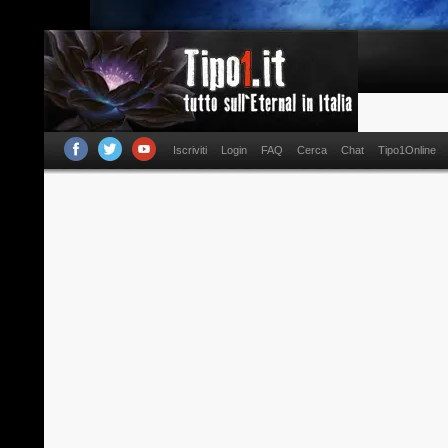
Iscriviti
Login
FAQ
Cerca
Chat
Tipo1Online