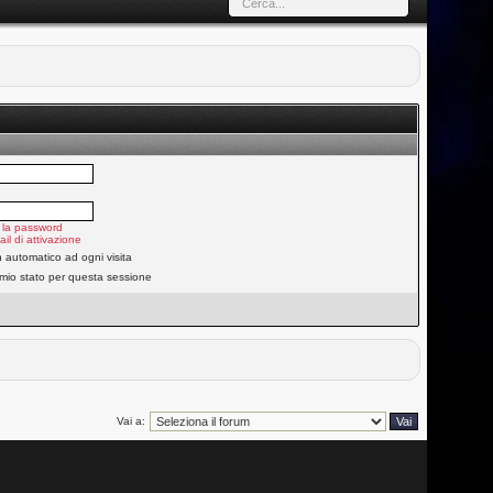
 la password
ail di attivazione
n automatico ad ogni visita
 mio stato per questa sessione
Vai a: