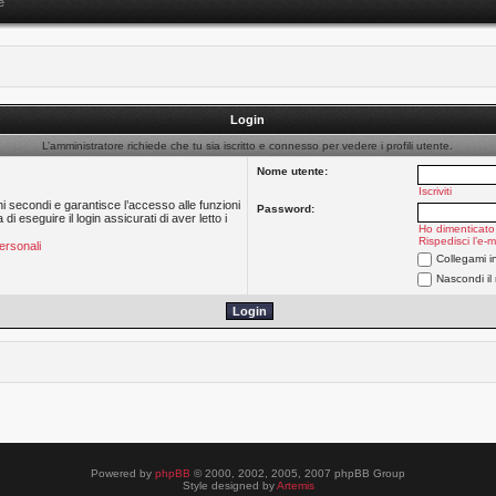
e
Login
L’amministratore richiede che tu sia iscritto e connesso per vedere i profili utente.
Nome utente:
Iscriviti
hi secondi e garantisce l’accesso alle funzioni
Password:
 eseguire il login assicurati di aver letto i
Ho dimenticato
Rispedisci l’e-m
ersonali
Collegami i
Nascondi il
Powered by
phpBB
© 2000, 2002, 2005, 2007 phpBB Group
Style designed by
Artemis