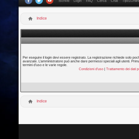
Iscriviti
Login
FAQ
Cerca
Chat
Tipo1Onlin
Indice
Per eseguire il login devi essere registrato. La registrazione richiede solo poc
avanzate. L’amministratore puó anche dare permessi speciali agli utenti. Prima di
termini d’uso e le varie regole.
Condizioni d’uso
|
Trattamento dei dati p
Indice