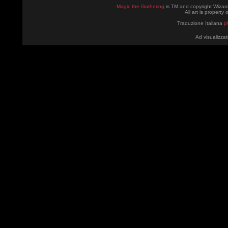
Magic the Gathering
is TM and copyright Wizard
All art is property
Traduzione Italiana
p
Ad visualizzat