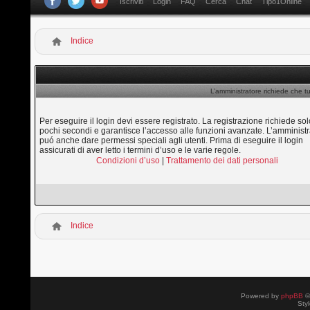
Iscriviti
Login
FAQ
Cerca
Chat
Tipo1Online
Indice
L’amministratore richiede che tu
Per eseguire il login devi essere registrato. La registrazione richiede sol
pochi secondi e garantisce l’accesso alle funzioni avanzate. L’amministr
puó anche dare permessi speciali agli utenti. Prima di eseguire il login
assicurati di aver letto i termini d’uso e le varie regole.
Condizioni d’uso
|
Trattamento dei dati personali
Indice
Powered by
phpBB
©
Sty