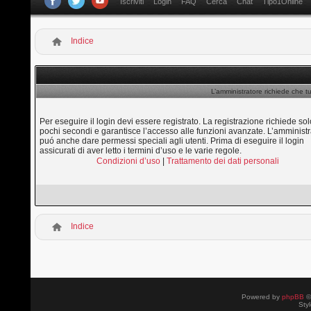
Iscriviti
Login
FAQ
Cerca
Chat
Tipo1Online
Indice
L’amministratore richiede che tu
Per eseguire il login devi essere registrato. La registrazione richiede sol
pochi secondi e garantisce l’accesso alle funzioni avanzate. L’amministr
puó anche dare permessi speciali agli utenti. Prima di eseguire il login
assicurati di aver letto i termini d’uso e le varie regole.
Condizioni d’uso
|
Trattamento dei dati personali
Indice
Powered by
phpBB
©
Sty