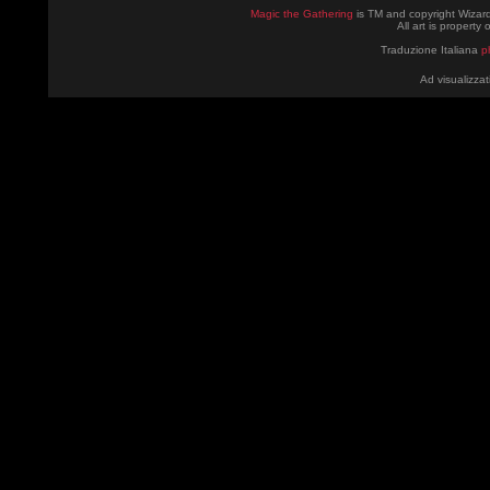
Magic the Gathering
is TM and copyright Wizard
All art is property
Traduzione Italiana
p
Ad visualizzat