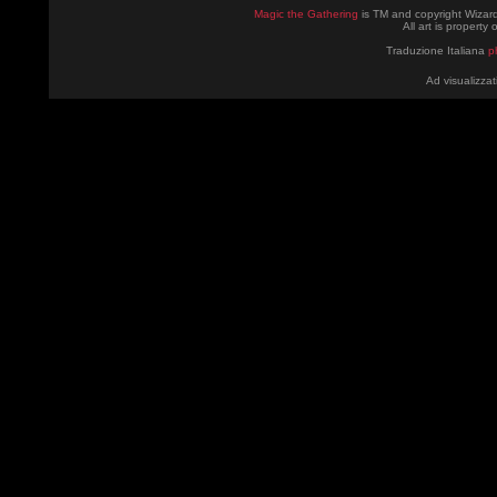
Magic the Gathering
is TM and copyright Wizard
All art is property
Traduzione Italiana
p
Ad visualizzat