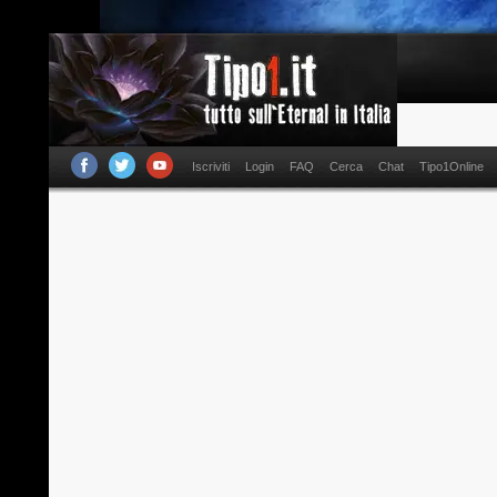
Iscriviti
Login
FAQ
Cerca
Chat
Tipo1Online