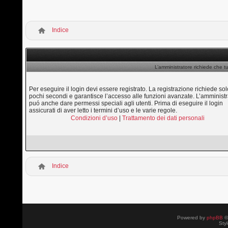
Indice
L’amministratore richiede che tu
Per eseguire il login devi essere registrato. La registrazione richiede sol
pochi secondi e garantisce l’accesso alle funzioni avanzate. L’amministr
puó anche dare permessi speciali agli utenti. Prima di eseguire il login
assicurati di aver letto i termini d’uso e le varie regole.
Condizioni d’uso
|
Trattamento dei dati personali
Indice
Powered by
phpBB
©
Sty