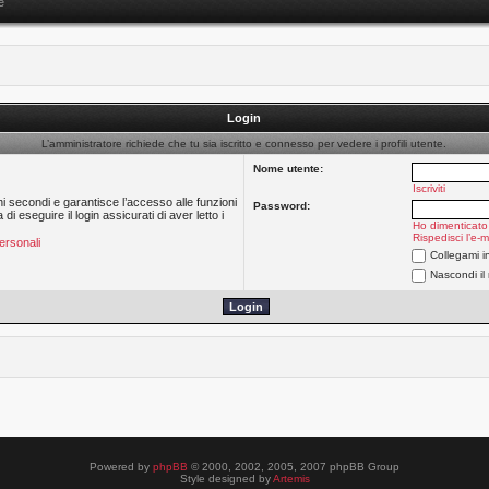
e
Login
L’amministratore richiede che tu sia iscritto e connesso per vedere i profili utente.
Nome utente:
Iscriviti
hi secondi e garantisce l’accesso alle funzioni
Password:
 eseguire il login assicurati di aver letto i
Ho dimenticato
Rispedisci l’e-m
ersonali
Collegami i
Nascondi il
Powered by
phpBB
© 2000, 2002, 2005, 2007 phpBB Group
Style designed by
Artemis