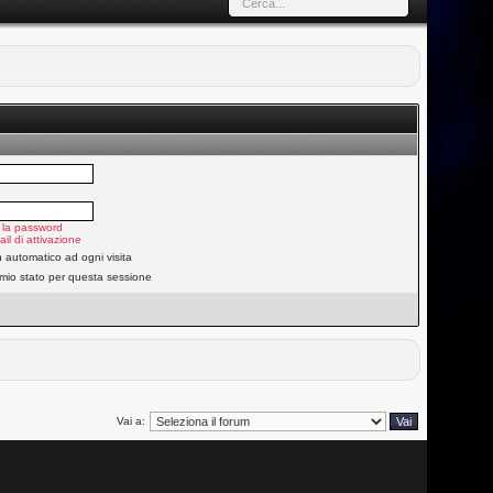
 la password
ail di attivazione
n automatico ad ogni visita
 mio stato per questa sessione
Vai a: