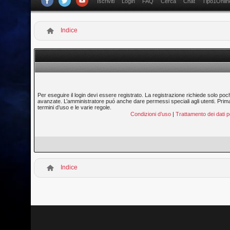
Iscriviti
Login
FAQ
Cerca
Chat
Tipo1Onlin
Indice
Per eseguire il login devi essere registrato. La registrazione richiede solo poc
avanzate. L’amministratore puó anche dare permessi speciali agli utenti. Prima di
termini d’uso e le varie regole.
Condizioni d’uso
|
Trattamento dei dati p
Indice