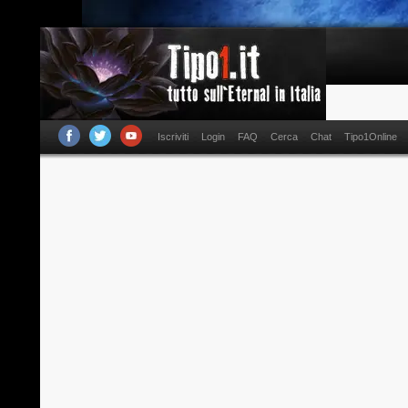
Iscriviti
Login
FAQ
Cerca
Chat
Tipo1Online