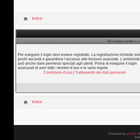
Indice
Devi essere iscritto e 
Per eseguire il login devi essere registrato. La registrazione richiede sol
pochi secondi e garantisce l’accesso alle funzioni avanzate. L’amministr
puó anche dare permessi speciali agli utenti. Prima di eseguire il login
assicurati di aver letto i termini d’uso e le varie regole.
Condizioni d’uso
|
Trattamento dei dati personali
Indice
Powered by
phpBB
©
Sty