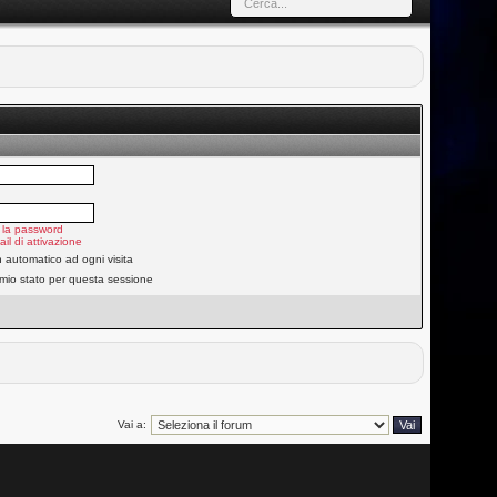
 la password
ail di attivazione
n automatico ad ogni visita
 mio stato per questa sessione
Vai a: