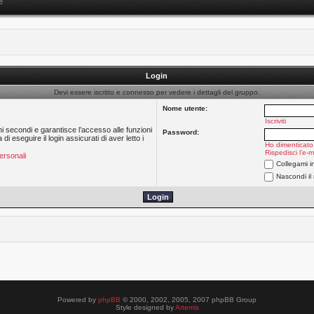
e
Login
Devi essere iscritto e connesso per vedere i dettagli del gruppo.
Nome utente:
Iscriviti
hi secondi e garantisce l’accesso alle funzioni
Password:
 eseguire il login assicurati di aver letto i
Ho dimenticato
Rispedisci l’e-m
ersonali
Collegami i
Nascondi il
Powered by
phpBB
© 2000, 2002, 2005, 2007 phpBB Group
Style designed by
Artemis