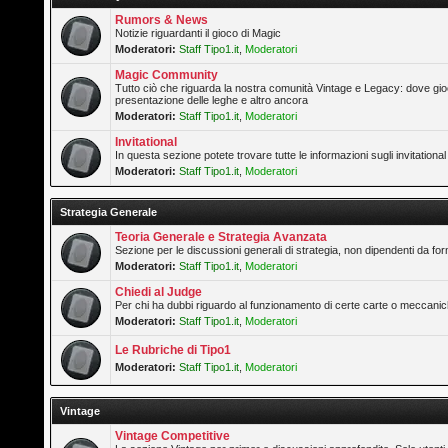
Rumors & News
Notizie riguardanti il gioco di Magic
Moderatori:
Staff Tipo1.it
,
Moderatori
Magic Community
Tutto ciò che riguarda la nostra comunità Vintage e Legacy: dove gioc
presentazione delle leghe e altro ancora
Moderatori:
Staff Tipo1.it
,
Moderatori
Invitational
In questa sezione potete trovare tutte le informazioni sugli invitation
Moderatori:
Staff Tipo1.it
,
Moderatori
Strategia Generale
Teoria Generale e Strategia Avanzata
Sezione per le discussioni generali di strategia, non dipendenti da form
Moderatori:
Staff Tipo1.it
,
Moderatori
Chiedi al Judge
Per chi ha dubbi riguardo al funzionamento di certe carte o meccanic
Moderatori:
Staff Tipo1.it
,
Moderatori
Le Rubriche di Tipo1
Moderatori:
Staff Tipo1.it
,
Moderatori
Vintage
Vintage Competitive