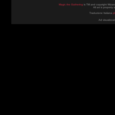
Magic the Gathering
is TM and copyright Wizard
All art is property
Traduzione Italiana
p
Ad visualizzat