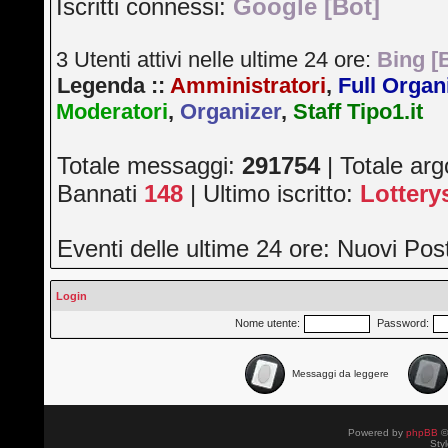
Iscritti connessi:
Google [Bot]
3 Utenti attivi nelle ultime 24 ore:
Bing [
Legenda ::
Amministratori
,
Full Organ
Moderatori
,
Organizer
,
Staff Tipo1.it
Totale messaggi:
291754
| Totale ar
Bannati
148
| Ultimo iscritto:
Lotter
Eventi delle ultime 24 ore: Nuovi Po
Login
Nome utente:
Password:
Messaggi da leggere
Powered by
phpBB
©
Sty