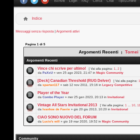
Iscriviti
Login
FAQ
Cerca
Chat
Tipo1Online
Indice
Messaggi senza risposta
|
Argomenti attivi
Pagina
1
di
5
Argomenti Recenti
Tornei
|
Argomenti Recenti
Vince chi scrive per ultimo!
[ Vai alla pagina:
1
,
2
]
da
PaXxU
» ven 25 ago 2023, 21:47 in
Magic Community
[Deck] Canadian Threshold (RUG Delver)
[ Vai alla pagina:
da
spartan117
» sab 12 nov 2011, 15:16 in
Legacy Competitive
Player of the Year
da
Combo Player
» mer 25 gen 2023, 20:13 in
Invitational
Vintage All Stars Invitational 2013
[ Vai alla pagina:
1
...
10
,
1
da
Ivanhoe de Faerie
» gio 20 giu 2013, 10:20 in
Invitational
CIAO SONO NUOVO DEL FORUM
da
Lucio's will
» gio 19 mar 2020, 19:52 in
Magic Community
Community