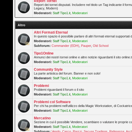
Report Tornei
Report dei tornei disputati. Includere nel titolo un Tag indicante il forma
Legacy, Modern)
Moderatori:
Staff Tipo1.it
,
Moderatori
Altro
Altri Formati Eternal
In questo spazio è possibile parlare di altri formati eternal supportati 
Moderatori:
Staff Tipo1.it
,
Moderatori
Subforum:
Commander (EDH)
,
Pauper
,
Old School
Tipo1Online
Annunci dei nostri tornei online e altre notizie riguardanti il sito online.t
Moderatori:
Staff Tipo1.it
,
Moderatori
Community Style
La parte artistica del forum. Banner e non solo!
Moderatori:
Staff Tipo1.it
,
Moderatori
Problemi
Problemi riguardanti il forum o il sito
Moderatori:
Staff Tipo1.it
,
Moderatori
Problemi col Software
Per chi ha problemi nell'utilizzo della Magic Workstation, di Cockatrice
Moderatori:
Staff Tipo1.it
,
Moderatori
Mercatino
Sezione in cui è possibile Vendere, scambiare o valutare le proprie ca
Moderatori:
Staff Tipo1.it
,
Moderatori
Subforum:
Vendo
,
Cerco
,
Prezzi
,
Secure Tradings
,
Referenze
,
Arch